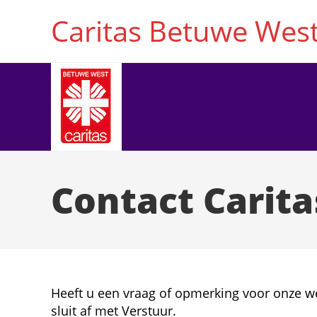
Ga
Caritas Betuwe Wes
naar
inhoud
Contact Carit
Heeft u een vraag of opmerking voor onze we
sluit af met Verstuur.