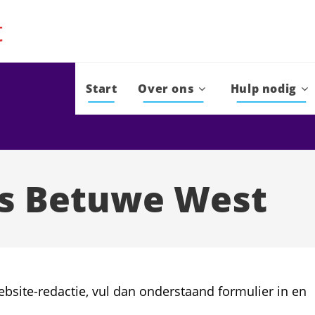
t
Start
Over ons
Hulp nodig
as Betuwe West
bsite-redactie, vul dan onderstaand formulier in en