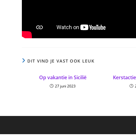
DIT VIND JE VAST OOK LEUK
Op vakantie in Sicilië
Kerstacti
27 juni 2023